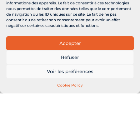
+33 5 63 30 24 74
informations des appareils. Le fait de consentir à ces technologies
Turbine Dpt
nous permettra de traiter des données telles que le comportement
de navigation ou les ID uniques sur ce site. Le fait de ne pas
ZA Garrigue
consentir ou de retirer son consentement peut avoir un effet
négatif sur certaines caractéristiques et fonctions.
81600 MONTANS
Accepter
Refuser
Voir les préférences
Cookie Policy
Leave us a message