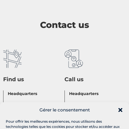
Contact us
Find us
Call us
Headquarters
Headquarters
ZI du Combal
+33 5 65 43 42 10
Gérer le consentement
12300 Decazeville
Turbine Dpt
Lun. – ven. 8h00 – 19h00
Pour offrir les meilleures expériences, nous utilisons des
technologies telles que les cookies pour stocker et/ou accéder aux